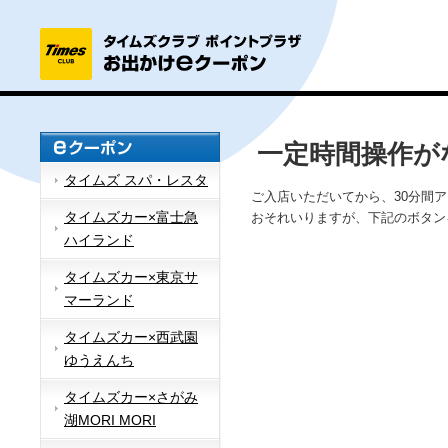
一定時間操作が
タイムズ スパ・レスタ
ご入店いただいてから、30分間
タイムズカー×富士急
おそれいりますが、下記のボタン
ハイランド
タイムズカー×東京サ
マーランド
タイムズカー×西武園
ゆうえんち
タイムズカー×さがみ
湖MORI MORI