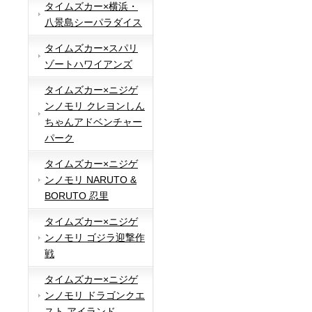
タイムズカー×横浜・
八景島シーパラダイス
タイムズカー×スパリ
ゾートハワイアンズ
タイムズカー×ニジゲ
ンノモリ クレヨンしん
ちゃんアドベンチャー
パーク
タイムズカー×ニジゲ
ンノモリ NARUTO &
BORUTO 忍里
タイムズカー×ニジゲ
ンノモリ ゴジラ迎撃作
戦
タイムズカー×ニジゲ
ンノモリ ドラゴンクエ
スト アイランド