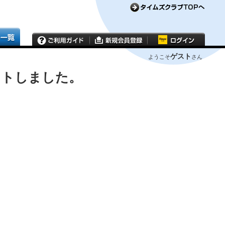
ゲスト
ようこそ
さん
ウトしました。