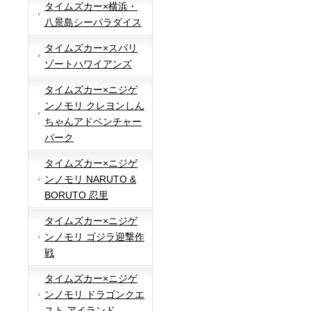
タイムズカー×横浜・
八景島シーパラダイス
タイムズカー×スパリ
ゾートハワイアンズ
タイムズカー×ニジゲ
ンノモリ クレヨンしん
ちゃんアドベンチャー
パーク
タイムズカー×ニジゲ
ンノモリ NARUTO &
BORUTO 忍里
タイムズカー×ニジゲ
ンノモリ ゴジラ迎撃作
戦
タイムズカー×ニジゲ
ンノモリ ドラゴンクエ
スト アイランド