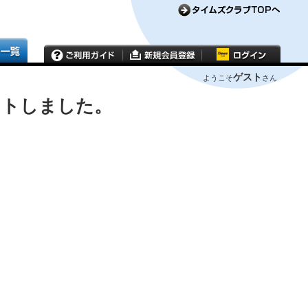
ゲスト
ようこそ
さん
ウトしました。