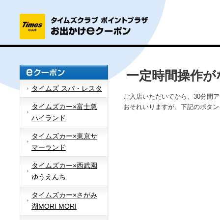
一定時間操作が
タイムズ スパ・レスタ
ご入店いただいてから、30分間
タイムズカー×富士急
おそれいりますが、下記のボタン
ハイランド
タイムズカー×東京サ
マーランド
タイムズカー×西武園
ゆうえんち
タイムズカー×さがみ
湖MORI MORI