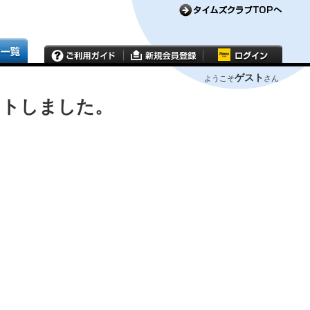
ゲスト
ようこそ
さん
ウトしました。