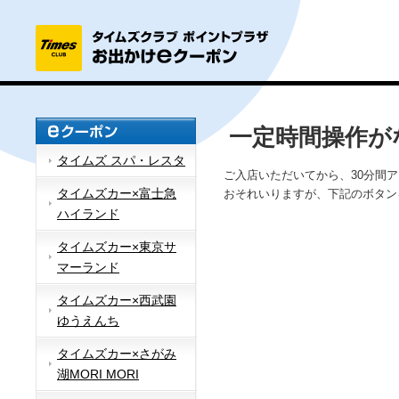
一定時間操作が
タイムズ スパ・レスタ
ご入店いただいてから、30分間
タイムズカー×富士急
おそれいりますが、下記のボタン
ハイランド
タイムズカー×東京サ
マーランド
タイムズカー×西武園
ゆうえんち
タイムズカー×さがみ
湖MORI MORI