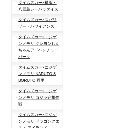
タイムズカー×横浜・
八景島シーパラダイス
タイムズカー×スパリ
ゾートハワイアンズ
タイムズカー×ニジゲ
ンノモリ クレヨンしん
ちゃんアドベンチャー
パーク
タイムズカー×ニジゲ
ンノモリ NARUTO &
BORUTO 忍里
タイムズカー×ニジゲ
ンノモリ ゴジラ迎撃作
戦
タイムズカー×ニジゲ
ンノモリ ドラゴンクエ
スト アイランド