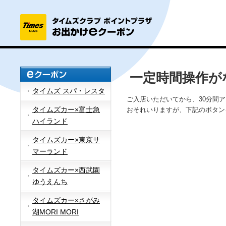
一定時間操作が
タイムズ スパ・レスタ
ご入店いただいてから、30分間
タイムズカー×富士急
おそれいりますが、下記のボタン
ハイランド
タイムズカー×東京サ
マーランド
タイムズカー×西武園
ゆうえんち
タイムズカー×さがみ
湖MORI MORI