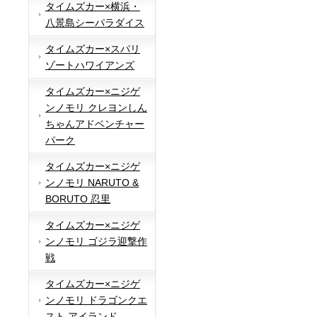
タイムズカー×横浜・
八景島シーパラダイス
タイムズカー×スパリ
ゾートハワイアンズ
タイムズカー×ニジゲ
ンノモリ クレヨンしん
ちゃんアドベンチャー
パーク
タイムズカー×ニジゲ
ンノモリ NARUTO &
BORUTO 忍里
タイムズカー×ニジゲ
ンノモリ ゴジラ迎撃作
戦
タイムズカー×ニジゲ
ンノモリ ドラゴンクエ
スト アイランド