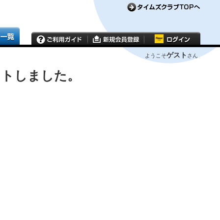
ゲスト
ようこそ
さん
ウトしました。