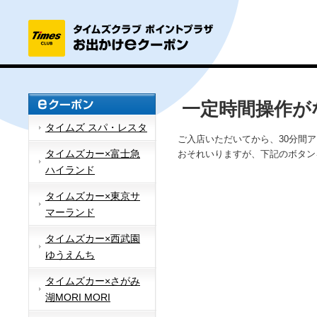
一定時間操作が
タイムズ スパ・レスタ
ご入店いただいてから、30分間
タイムズカー×富士急
おそれいりますが、下記のボタン
ハイランド
タイムズカー×東京サ
マーランド
タイムズカー×西武園
ゆうえんち
タイムズカー×さがみ
湖MORI MORI