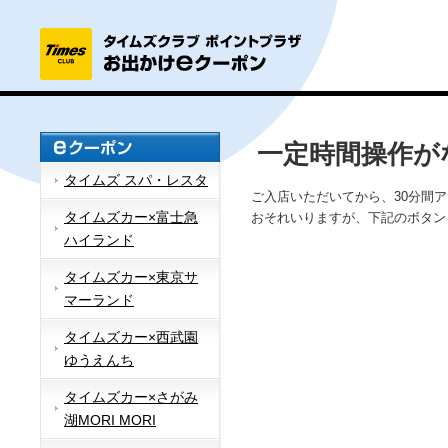
一定時間操作が
タイムズ スパ・レスタ
ご入店いただいてから、30分間
タイムズカー×富士急
おそれいりますが、下記のボタン
ハイランド
タイムズカー×東京サ
マーランド
タイムズカー×西武園
ゆうえんち
タイムズカー×さがみ
湖MORI MORI