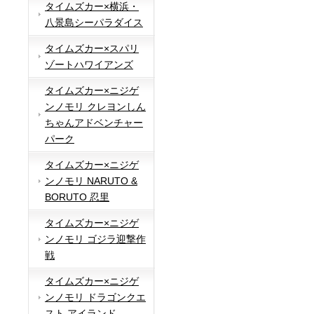
タイムズカー×横浜・
八景島シーパラダイス
タイムズカー×スパリ
ゾートハワイアンズ
タイムズカー×ニジゲ
ンノモリ クレヨンしん
ちゃんアドベンチャー
パーク
タイムズカー×ニジゲ
ンノモリ NARUTO &
BORUTO 忍里
タイムズカー×ニジゲ
ンノモリ ゴジラ迎撃作
戦
タイムズカー×ニジゲ
ンノモリ ドラゴンクエ
スト アイランド