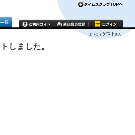
ゲスト
ようこそ
さん
ウトしました。