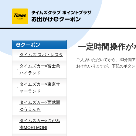
一定時間操作が
タイムズ スパ・レスタ
ご入店いただいてから、30分間
タイムズカー×富士急
おそれいりますが、下記のボタン
ハイランド
タイムズカー×東京サ
マーランド
タイムズカー×西武園
ゆうえんち
タイムズカー×さがみ
湖MORI MORI