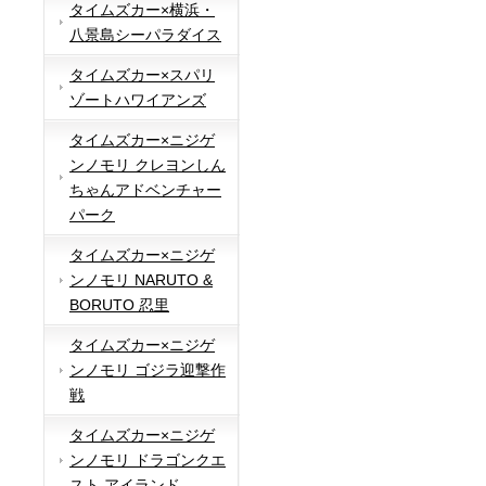
タイムズカー×横浜・
八景島シーパラダイス
タイムズカー×スパリ
ゾートハワイアンズ
タイムズカー×ニジゲ
ンノモリ クレヨンしん
ちゃんアドベンチャー
パーク
タイムズカー×ニジゲ
ンノモリ NARUTO &
BORUTO 忍里
タイムズカー×ニジゲ
ンノモリ ゴジラ迎撃作
戦
タイムズカー×ニジゲ
ンノモリ ドラゴンクエ
スト アイランド