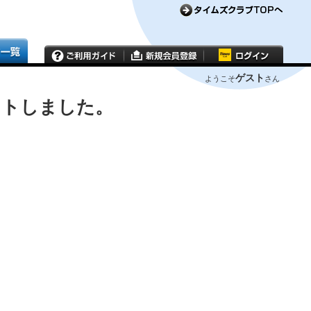
ゲスト
ようこそ
さん
ウトしました。