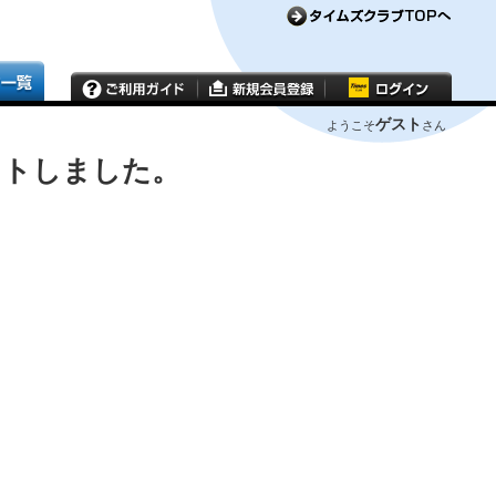
ゲスト
ようこそ
さん
ウトしました。