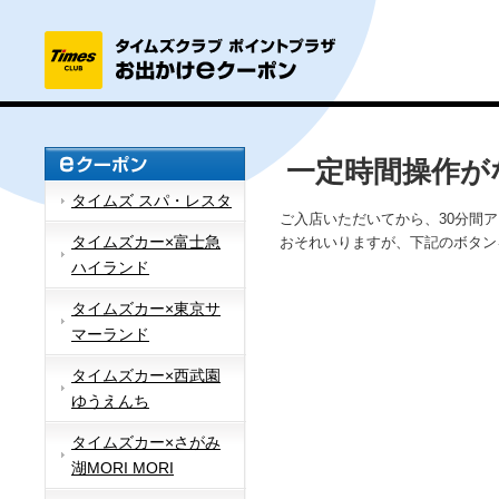
一定時間操作が
タイムズ スパ・レスタ
ご入店いただいてから、30分間
タイムズカー×富士急
おそれいりますが、下記のボタン
ハイランド
タイムズカー×東京サ
マーランド
タイムズカー×西武園
ゆうえんち
タイムズカー×さがみ
湖MORI MORI