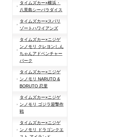
タイムズカー×横浜・
八景島シーパラダイス
タイムズカー×スパリ
ゾートハワイアンズ
タイムズカー×ニジゲ
ンノモリ クレヨンしん
ちゃんアドベンチャー
パーク
タイムズカー×ニジゲ
ンノモリ NARUTO &
BORUTO 忍里
タイムズカー×ニジゲ
ンノモリ ゴジラ迎撃作
戦
タイムズカー×ニジゲ
ンノモリ ドラゴンクエ
スト アイランド