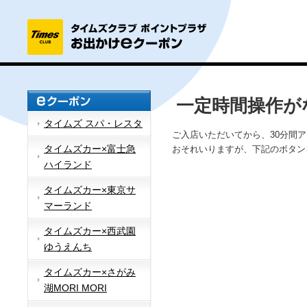
一定時間操作が
タイムズ スパ・レスタ
ご入店いただいてから、30分間
タイムズカー×富士急
おそれいりますが、下記のボタン
ハイランド
タイムズカー×東京サ
マーランド
タイムズカー×西武園
ゆうえんち
タイムズカー×さがみ
湖MORI MORI