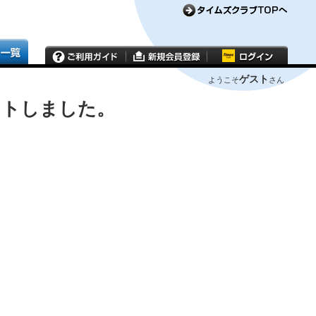
ゲスト
ようこそ
さん
ウトしました。