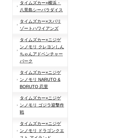
タイムズカー×横浜・
八景島シーパラダイス
タイムズカー×スパリ
ゾートハワイアンズ
タイムズカー×ニジゲ
ンノモリ クレヨンしん
ちゃんアドベンチャー
パーク
タイムズカー×ニジゲ
ンノモリ NARUTO &
BORUTO 忍里
タイムズカー×ニジゲ
ンノモリ ゴジラ迎撃作
戦
タイムズカー×ニジゲ
ンノモリ ドラゴンクエ
スト アイランド