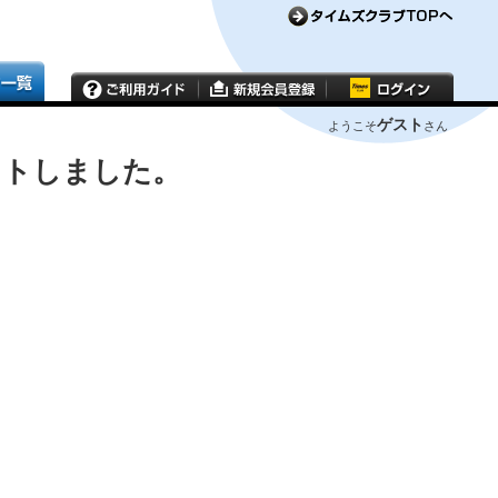
ゲスト
ようこそ
さん
ウトしました。