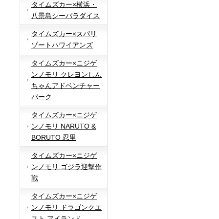
タイムズカー×横浜・
八景島シーパラダイス
タイムズカー×スパリ
ゾートハワイアンズ
タイムズカー×ニジゲ
ンノモリ クレヨンしん
ちゃんアドベンチャー
パーク
タイムズカー×ニジゲ
ンノモリ NARUTO &
BORUTO 忍里
タイムズカー×ニジゲ
ンノモリ ゴジラ迎撃作
戦
タイムズカー×ニジゲ
ンノモリ ドラゴンクエ
スト アイランド