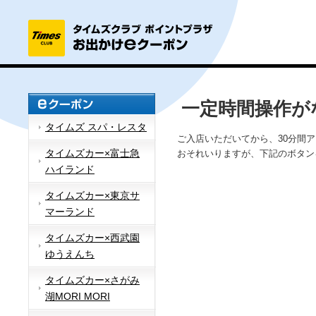
一定時間操作が
タイムズ スパ・レスタ
ご入店いただいてから、30分間
タイムズカー×富士急
おそれいりますが、下記のボタン
ハイランド
タイムズカー×東京サ
マーランド
タイムズカー×西武園
ゆうえんち
タイムズカー×さがみ
湖MORI MORI