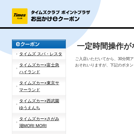
一定時間操作が
タイムズ スパ・レスタ
ご入店いただいてから、30分間
タイムズカー×富士急
おそれいりますが、下記のボタン
ハイランド
タイムズカー×東京サ
マーランド
タイムズカー×西武園
ゆうえんち
タイムズカー×さがみ
湖MORI MORI