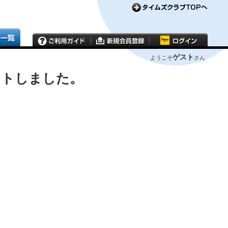
ゲスト
ようこそ
さん
ウトしました。