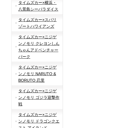
タイムズカー×横浜・
八景島シーパラダイス
タイムズカー×スパリ
ゾートハワイアンズ
タイムズカー×ニジゲ
ンノモリ クレヨンしん
ちゃんアドベンチャー
パーク
タイムズカー×ニジゲ
ンノモリ NARUTO &
BORUTO 忍里
タイムズカー×ニジゲ
ンノモリ ゴジラ迎撃作
戦
タイムズカー×ニジゲ
ンノモリ ドラゴンクエ
スト アイランド