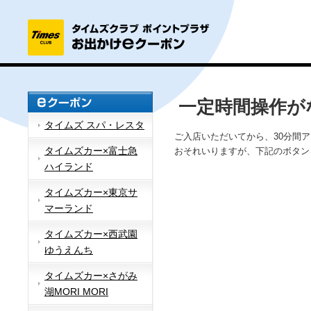
一定時間操作が
タイムズ スパ・レスタ
ご入店いただいてから、30分間
タイムズカー×富士急
おそれいりますが、下記のボタン
ハイランド
タイムズカー×東京サ
マーランド
タイムズカー×西武園
ゆうえんち
タイムズカー×さがみ
湖MORI MORI