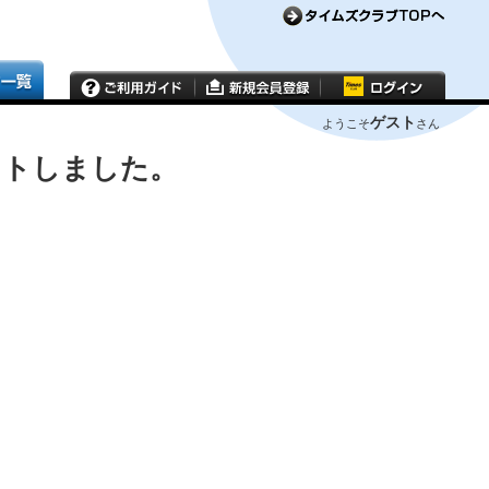
ゲスト
ようこそ
さん
ウトしました。