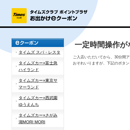
一定時間操作が
タイムズ スパ・レスタ
ご入店いただいてから、30分間
タイムズカー×富士急
おそれいりますが、下記のボタン
ハイランド
タイムズカー×東京サ
マーランド
タイムズカー×西武園
ゆうえんち
タイムズカー×さがみ
湖MORI MORI