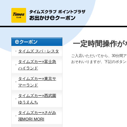
一定時間操作が
タイムズ スパ・レスタ
ご入店いただいてから、30分間
タイムズカー×富士急
おそれいりますが、下記のボタン
ハイランド
タイムズカー×東京サ
マーランド
タイムズカー×西武園
ゆうえんち
タイムズカー×さがみ
湖MORI MORI