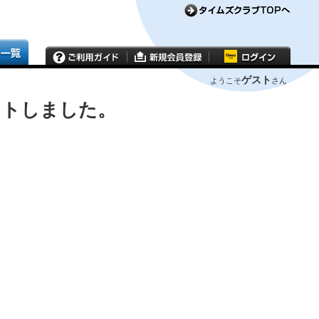
ゲスト
ようこそ
さん
ウトしました。