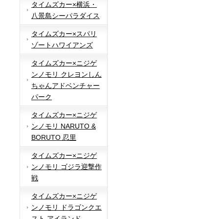
タイムズカー×横浜・
八景島シーパラダイス
タイムズカー×スパリ
ゾートハワイアンズ
タイムズカー×ニジゲ
ンノモリ クレヨンしん
ちゃんアドベンチャー
パーク
タイムズカー×ニジゲ
ンノモリ NARUTO &
BORUTO 忍里
タイムズカー×ニジゲ
ンノモリ ゴジラ迎撃作
戦
タイムズカー×ニジゲ
ンノモリ ドラゴンクエ
スト アイランド