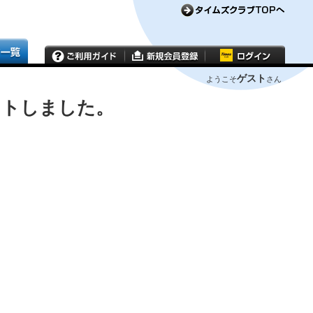
ゲスト
ようこそ
さん
ウトしました。