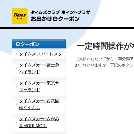
一定時間操作が
タイムズ スパ・レスタ
ご入店いただいてから、30分間
タイムズカー×富士急
おそれいりますが、下記のボタン
ハイランド
タイムズカー×東京サ
マーランド
タイムズカー×西武園
ゆうえんち
タイムズカー×さがみ
湖MORI MORI