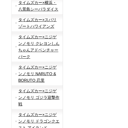
タイムズカー×横浜・
八景島シーパラダイス
タイムズカー×スパリ
ゾートハワイアンズ
タイムズカー×ニジゲ
ンノモリ クレヨンしん
ちゃんアドベンチャー
パーク
タイムズカー×ニジゲ
ンノモリ NARUTO &
BORUTO 忍里
タイムズカー×ニジゲ
ンノモリ ゴジラ迎撃作
戦
タイムズカー×ニジゲ
ンノモリ ドラゴンクエ
スト アイランド