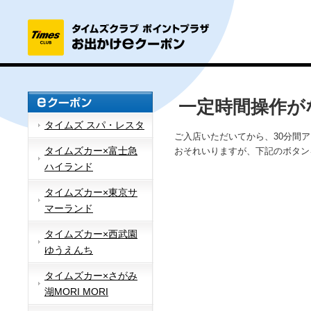
一定時間操作が
タイムズ スパ・レスタ
ご入店いただいてから、30分間
タイムズカー×富士急
おそれいりますが、下記のボタン
ハイランド
タイムズカー×東京サ
マーランド
タイムズカー×西武園
ゆうえんち
タイムズカー×さがみ
湖MORI MORI