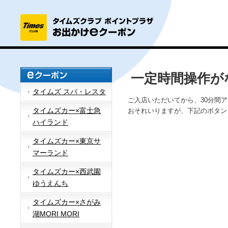
一定時間操作が
タイムズ スパ・レスタ
ご入店いただいてから、30分間
タイムズカー×富士急
おそれいりますが、下記のボタン
ハイランド
タイムズカー×東京サ
マーランド
タイムズカー×西武園
ゆうえんち
タイムズカー×さがみ
湖MORI MORI