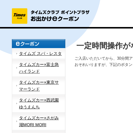
一定時間操作が
タイムズ スパ・レスタ
ご入店いただいてから、30分間
タイムズカー×富士急
おそれいりますが、下記のボタン
ハイランド
タイムズカー×東京サ
マーランド
タイムズカー×西武園
ゆうえんち
タイムズカー×さがみ
湖MORI MORI