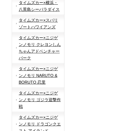
タイムズカー×横浜・
八景島シーパラダイス
タイムズカー×スパリ
ゾートハワイアンズ
タイムズカー×ニジゲ
ンノモリ クレヨンしん
ちゃんアドベンチャー
パーク
タイムズカー×ニジゲ
ンノモリ NARUTO &
BORUTO 忍里
タイムズカー×ニジゲ
ンノモリ ゴジラ迎撃作
戦
タイムズカー×ニジゲ
ンノモリ ドラゴンクエ
スト アイランド