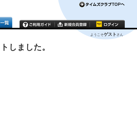
ゲスト
ようこそ
さん
ウトしました。