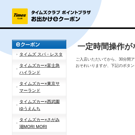
一定時間操作が
タイムズ スパ・レスタ
ご入店いただいてから、30分間
タイムズカー×富士急
おそれいりますが、下記のボタン
ハイランド
タイムズカー×東京サ
マーランド
タイムズカー×西武園
ゆうえんち
タイムズカー×さがみ
湖MORI MORI