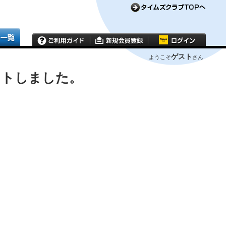
ゲスト
ようこそ
さん
ウトしました。