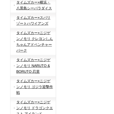
タイムズカー×横浜・
八景島シーパラダイス
タイムズカー×スパリ
ゾートハワイアンズ
タイムズカー×ニジゲ
ンノモリ クレヨンしん
ちゃんアドベンチャー
パーク
タイムズカー×ニジゲ
ンノモリ NARUTO &
BORUTO 忍里
タイムズカー×ニジゲ
ンノモリ ゴジラ迎撃作
戦
タイムズカー×ニジゲ
ンノモリ ドラゴンクエ
スト アイランド