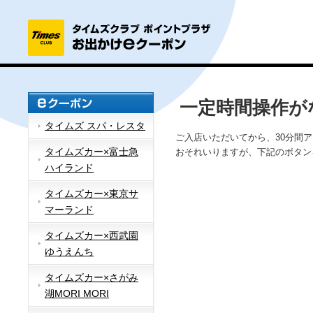
一定時間操作が
タイムズ スパ・レスタ
ご入店いただいてから、30分間
タイムズカー×富士急
おそれいりますが、下記のボタン
ハイランド
タイムズカー×東京サ
マーランド
タイムズカー×西武園
ゆうえんち
タイムズカー×さがみ
湖MORI MORI