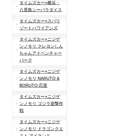
タイムズカー×横浜・
八景島シーパラダイス
タイムズカー×スパリ
ゾートハワイアンズ
タイムズカー×ニジゲ
ンノモリ クレヨンしん
ちゃんアドベンチャー
パーク
タイムズカー×ニジゲ
ンノモリ NARUTO &
BORUTO 忍里
タイムズカー×ニジゲ
ンノモリ ゴジラ迎撃作
戦
タイムズカー×ニジゲ
ンノモリ ドラゴンクエ
スト アイランド