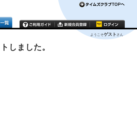
ゲスト
ようこそ
さん
ウトしました。