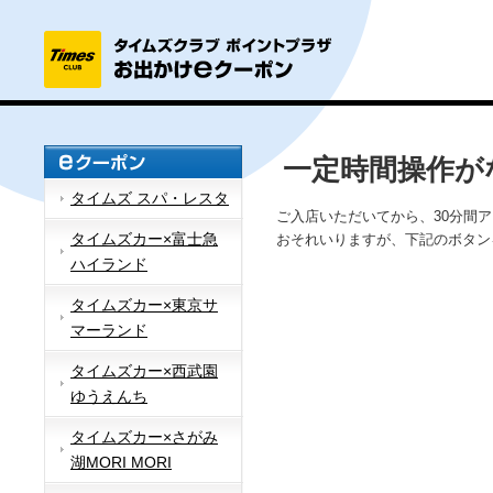
一定時間操作が
タイムズ スパ・レスタ
ご入店いただいてから、30分間
タイムズカー×富士急
おそれいりますが、下記のボタン
ハイランド
タイムズカー×東京サ
マーランド
タイムズカー×西武園
ゆうえんち
タイムズカー×さがみ
湖MORI MORI