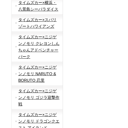
タイムズカー×横浜・
八景島シーパラダイス
タイムズカー×スパリ
ゾートハワイアンズ
タイムズカー×ニジゲ
ンノモリ クレヨンしん
ちゃんアドベンチャー
パーク
タイムズカー×ニジゲ
ンノモリ NARUTO &
BORUTO 忍里
タイムズカー×ニジゲ
ンノモリ ゴジラ迎撃作
戦
タイムズカー×ニジゲ
ンノモリ ドラゴンクエ
スト アイランド