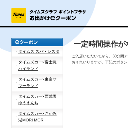
一定時間操作が
タイムズ スパ・レスタ
ご入店いただいてから、30分間
タイムズカー×富士急
おそれいりますが、下記のボタン
ハイランド
タイムズカー×東京サ
マーランド
タイムズカー×西武園
ゆうえんち
タイムズカー×さがみ
湖MORI MORI