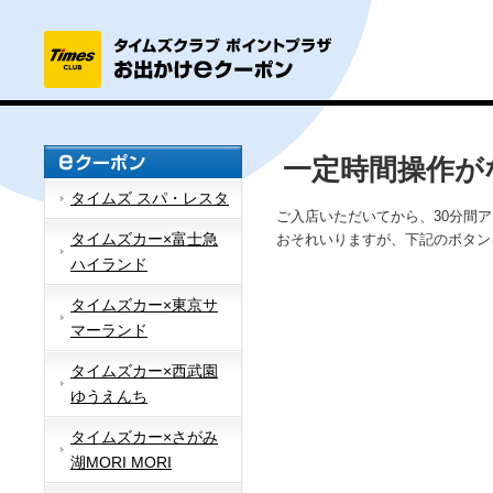
一定時間操作が
タイムズ スパ・レスタ
ご入店いただいてから、30分間
タイムズカー×富士急
おそれいりますが、下記のボタン
ハイランド
タイムズカー×東京サ
マーランド
タイムズカー×西武園
ゆうえんち
タイムズカー×さがみ
湖MORI MORI