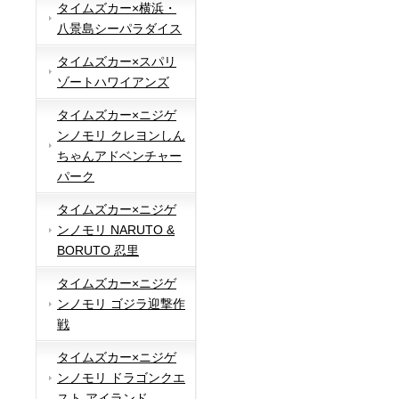
タイムズカー×横浜・
八景島シーパラダイス
タイムズカー×スパリ
ゾートハワイアンズ
タイムズカー×ニジゲ
ンノモリ クレヨンしん
ちゃんアドベンチャー
パーク
タイムズカー×ニジゲ
ンノモリ NARUTO &
BORUTO 忍里
タイムズカー×ニジゲ
ンノモリ ゴジラ迎撃作
戦
タイムズカー×ニジゲ
ンノモリ ドラゴンクエ
スト アイランド