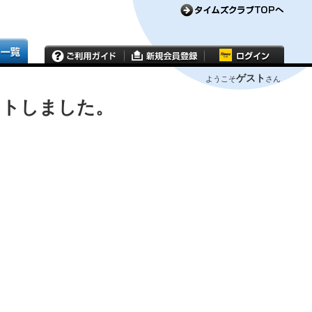
ゲスト
ようこそ
さん
ウトしました。