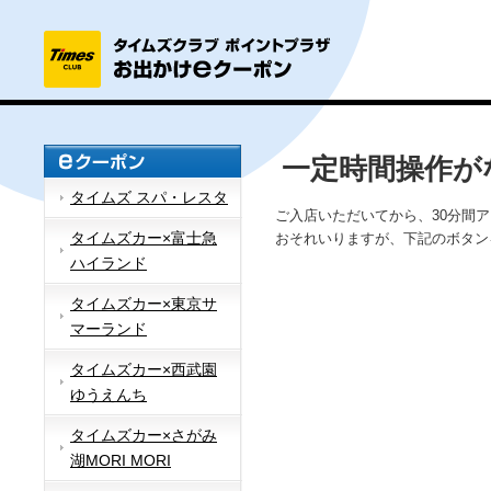
一定時間操作が
タイムズ スパ・レスタ
ご入店いただいてから、30分間
タイムズカー×富士急
おそれいりますが、下記のボタン
ハイランド
タイムズカー×東京サ
マーランド
タイムズカー×西武園
ゆうえんち
タイムズカー×さがみ
湖MORI MORI