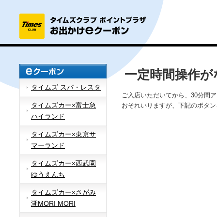
一定時間操作が
タイムズ スパ・レスタ
ご入店いただいてから、30分間
タイムズカー×富士急
おそれいりますが、下記のボタン
ハイランド
タイムズカー×東京サ
マーランド
タイムズカー×西武園
ゆうえんち
タイムズカー×さがみ
湖MORI MORI