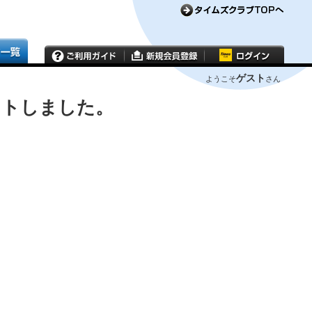
ゲスト
ようこそ
さん
ウトしました。