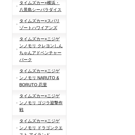
タイムズカー×横浜・
八景島シーパラダイス
タイムズカー×スパリ
ゾートハワイアンズ
タイムズカー×ニジゲ
ンノモリ クレヨンしん
ちゃんアドベンチャー
パーク
タイムズカー×ニジゲ
ンノモリ NARUTO &
BORUTO 忍里
タイムズカー×ニジゲ
ンノモリ ゴジラ迎撃作
戦
タイムズカー×ニジゲ
ンノモリ ドラゴンクエ
スト アイランド