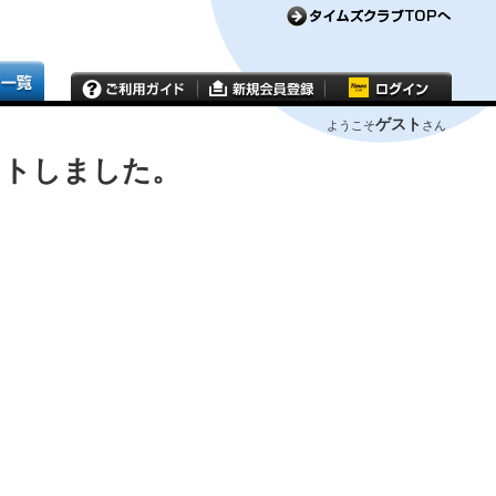
ゲスト
ようこそ
さん
ウトしました。