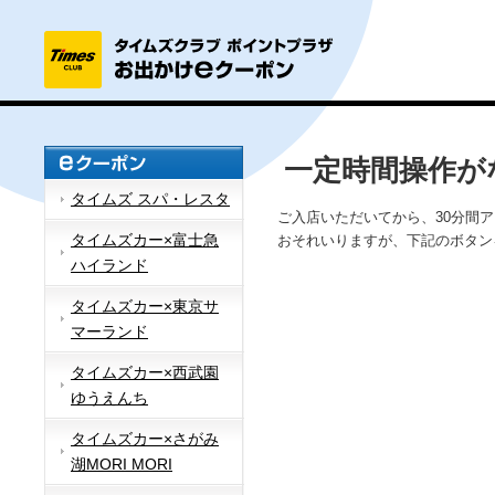
一定時間操作が
タイムズ スパ・レスタ
ご入店いただいてから、30分間
タイムズカー×富士急
おそれいりますが、下記のボタン
ハイランド
タイムズカー×東京サ
マーランド
タイムズカー×西武園
ゆうえんち
タイムズカー×さがみ
湖MORI MORI