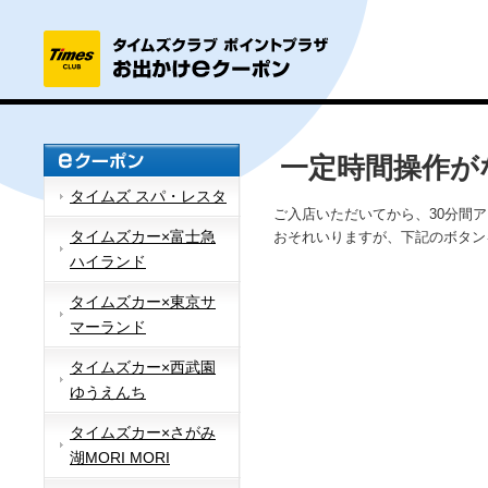
一定時間操作が
タイムズ スパ・レスタ
ご入店いただいてから、30分間
タイムズカー×富士急
おそれいりますが、下記のボタン
ハイランド
タイムズカー×東京サ
マーランド
タイムズカー×西武園
ゆうえんち
タイムズカー×さがみ
湖MORI MORI