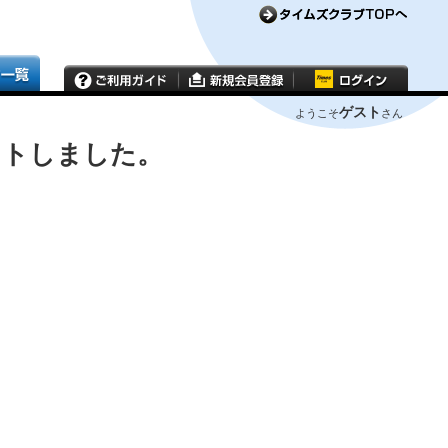
ゲスト
ようこそ
さん
ウトしました。