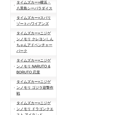
タイムズカー×横浜・
八景島シーパラダイス
タイムズカー×スパリ
ゾートハワイアンズ
タイムズカー×ニジゲ
ンノモリ クレヨンしん
ちゃんアドベンチャー
パーク
タイムズカー×ニジゲ
ンノモリ NARUTO &
BORUTO 忍里
タイムズカー×ニジゲ
ンノモリ ゴジラ迎撃作
戦
タイムズカー×ニジゲ
ンノモリ ドラゴンクエ
スト アイランド