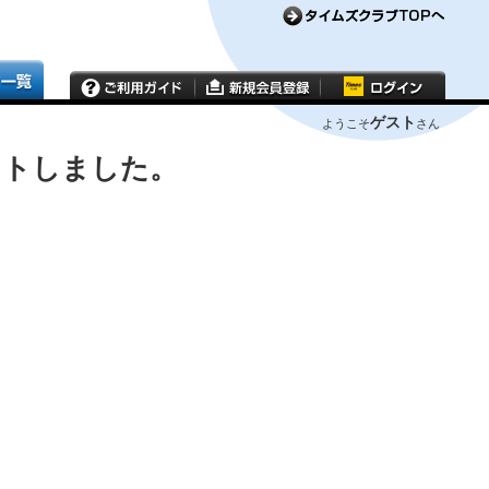
ゲスト
ようこそ
さん
ウトしました。