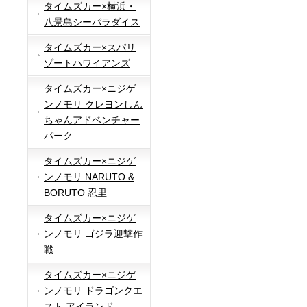
タイムズカー×横浜・
八景島シーパラダイス
タイムズカー×スパリ
ゾートハワイアンズ
タイムズカー×ニジゲ
ンノモリ クレヨンしん
ちゃんアドベンチャー
パーク
タイムズカー×ニジゲ
ンノモリ NARUTO &
BORUTO 忍里
タイムズカー×ニジゲ
ンノモリ ゴジラ迎撃作
戦
タイムズカー×ニジゲ
ンノモリ ドラゴンクエ
スト アイランド