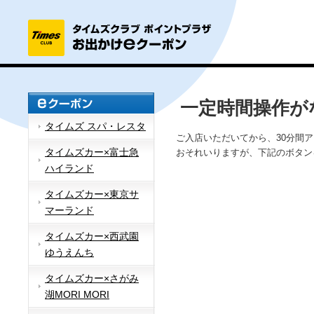
一定時間操作が
タイムズ スパ・レスタ
ご入店いただいてから、30分間
タイムズカー×富士急
おそれいりますが、下記のボタン
ハイランド
タイムズカー×東京サ
マーランド
タイムズカー×西武園
ゆうえんち
タイムズカー×さがみ
湖MORI MORI