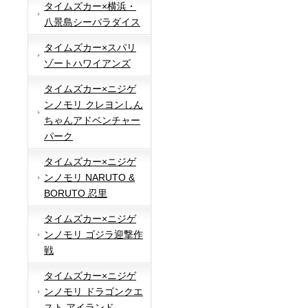
タイムズカー×横浜・
八景島シーパラダイス
タイムズカー×スパリ
ゾートハワイアンズ
タイムズカー×ニジゲ
ンノモリ クレヨンしん
ちゃんアドベンチャー
パーク
タイムズカー×ニジゲ
ンノモリ NARUTO &
BORUTO 忍里
タイムズカー×ニジゲ
ンノモリ ゴジラ迎撃作
戦
タイムズカー×ニジゲ
ンノモリ ドラゴンクエ
スト アイランド