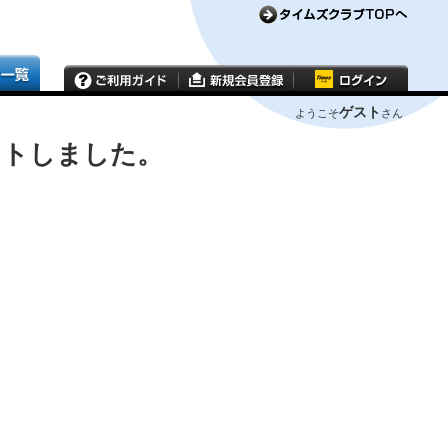
ゲスト
ようこそ
さん
ウトしました。