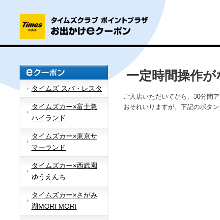
一定時間操作が
タイムズ スパ・レスタ
ご入店いただいてから、30分間
タイムズカー×富士急
おそれいりますが、下記のボタン
ハイランド
タイムズカー×東京サ
マーランド
タイムズカー×西武園
ゆうえんち
タイムズカー×さがみ
湖MORI MORI