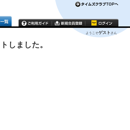
ゲスト
ようこそ
さん
ウトしました。