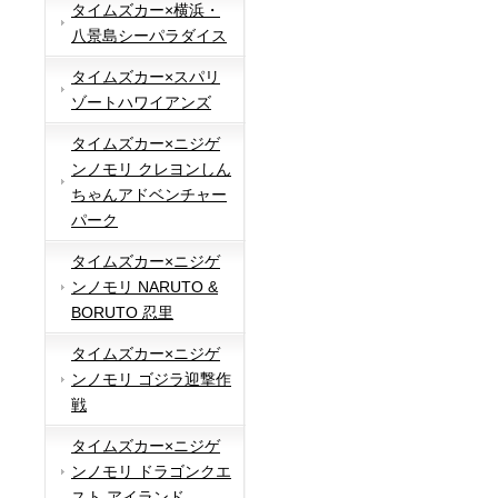
タイムズカー×横浜・
八景島シーパラダイス
タイムズカー×スパリ
ゾートハワイアンズ
タイムズカー×ニジゲ
ンノモリ クレヨンしん
ちゃんアドベンチャー
パーク
タイムズカー×ニジゲ
ンノモリ NARUTO &
BORUTO 忍里
タイムズカー×ニジゲ
ンノモリ ゴジラ迎撃作
戦
タイムズカー×ニジゲ
ンノモリ ドラゴンクエ
スト アイランド