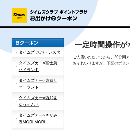
一定時間操作が
タイムズ スパ・レスタ
ご入店いただいてから、30分間
タイムズカー×富士急
おそれいりますが、下記のボタン
ハイランド
タイムズカー×東京サ
マーランド
タイムズカー×西武園
ゆうえんち
タイムズカー×さがみ
湖MORI MORI