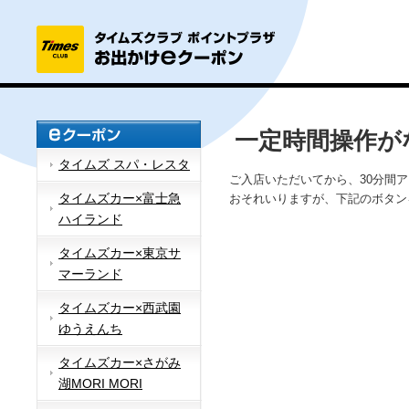
一定時間操作が
タイムズ スパ・レスタ
ご入店いただいてから、30分間
タイムズカー×富士急
おそれいりますが、下記のボタン
ハイランド
タイムズカー×東京サ
マーランド
タイムズカー×西武園
ゆうえんち
タイムズカー×さがみ
湖MORI MORI