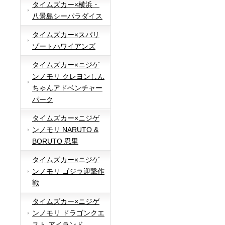
タイムズカー×横浜・
八景島シーパラダイス
タイムズカー×スパリ
ゾートハワイアンズ
タイムズカー×ニジゲ
ンノモリ クレヨンしん
ちゃんアドベンチャー
パーク
タイムズカー×ニジゲ
ンノモリ NARUTO &
BORUTO 忍里
タイムズカー×ニジゲ
ンノモリ ゴジラ迎撃作
戦
タイムズカー×ニジゲ
ンノモリ ドラゴンクエ
スト アイランド