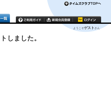
ゲスト
ようこそ
さん
ウトしました。