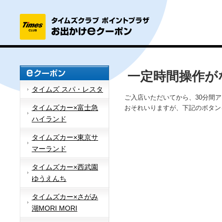
一定時間操作が
タイムズ スパ・レスタ
ご入店いただいてから、30分間
タイムズカー×富士急
おそれいりますが、下記のボタン
ハイランド
タイムズカー×東京サ
マーランド
タイムズカー×西武園
ゆうえんち
タイムズカー×さがみ
湖MORI MORI