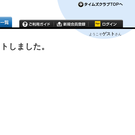
ゲスト
ようこそ
さん
ウトしました。