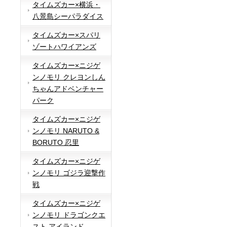
タイムズカー×横浜・
八景島シーパラダイス
タイムズカー×スパリ
ゾートハワイアンズ
タイムズカー×ニジゲ
ンノモリ クレヨンしん
ちゃんアドベンチャー
パーク
タイムズカー×ニジゲ
ンノモリ NARUTO &
BORUTO 忍里
タイムズカー×ニジゲ
ンノモリ ゴジラ迎撃作
戦
タイムズカー×ニジゲ
ンノモリ ドラゴンクエ
スト アイランド