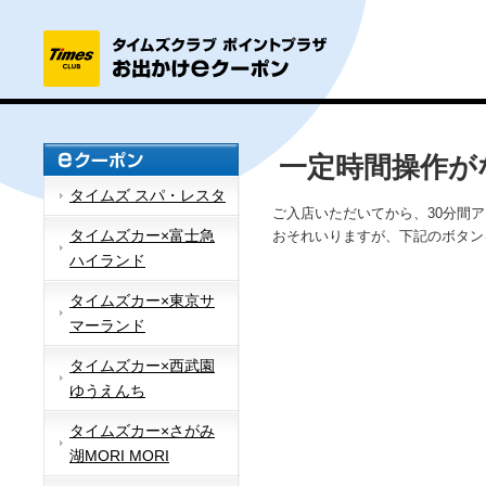
一定時間操作が
タイムズ スパ・レスタ
ご入店いただいてから、30分間
タイムズカー×富士急
おそれいりますが、下記のボタン
ハイランド
タイムズカー×東京サ
マーランド
タイムズカー×西武園
ゆうえんち
タイムズカー×さがみ
湖MORI MORI