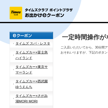
一定時間操作が
タイムズ スパ・レスタ
ご入店いただいてから、30分間
タイムズカー×富士急
おそれいりますが、下記のボタン
ハイランド
タイムズカー×東京サ
マーランド
タイムズカー×西武園
ゆうえんち
タイムズカー×さがみ
湖MORI MORI