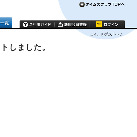
ゲスト
ようこそ
さん
ウトしました。