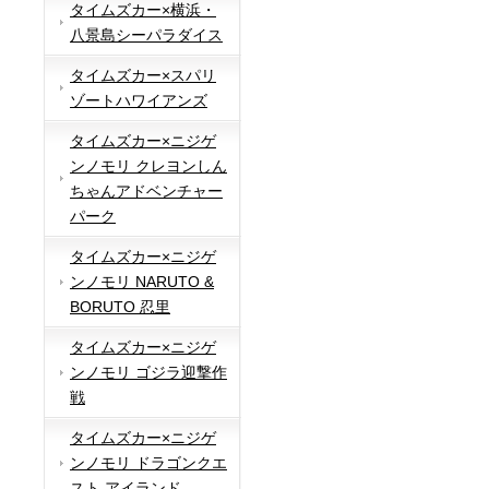
タイムズカー×横浜・
八景島シーパラダイス
タイムズカー×スパリ
ゾートハワイアンズ
タイムズカー×ニジゲ
ンノモリ クレヨンしん
ちゃんアドベンチャー
パーク
タイムズカー×ニジゲ
ンノモリ NARUTO &
BORUTO 忍里
タイムズカー×ニジゲ
ンノモリ ゴジラ迎撃作
戦
タイムズカー×ニジゲ
ンノモリ ドラゴンクエ
スト アイランド