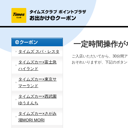
一定時間操作が
タイムズ スパ・レスタ
ご入店いただいてから、30分間
タイムズカー×富士急
おそれいりますが、下記のボタン
ハイランド
タイムズカー×東京サ
マーランド
タイムズカー×西武園
ゆうえんち
タイムズカー×さがみ
湖MORI MORI