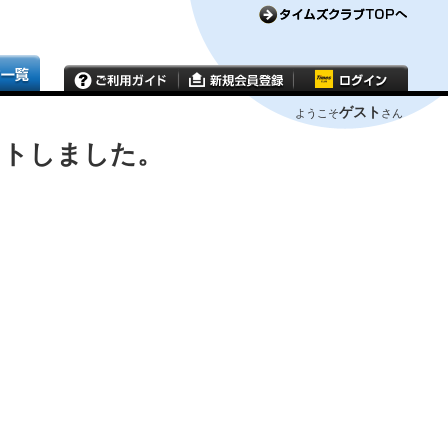
ゲスト
ようこそ
さん
ウトしました。