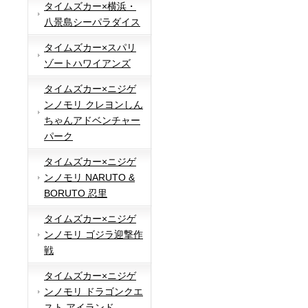
タイムズカー×横浜・
八景島シーパラダイス
タイムズカー×スパリ
ゾートハワイアンズ
タイムズカー×ニジゲ
ンノモリ クレヨンしん
ちゃんアドベンチャー
パーク
タイムズカー×ニジゲ
ンノモリ NARUTO &
BORUTO 忍里
タイムズカー×ニジゲ
ンノモリ ゴジラ迎撃作
戦
タイムズカー×ニジゲ
ンノモリ ドラゴンクエ
スト アイランド