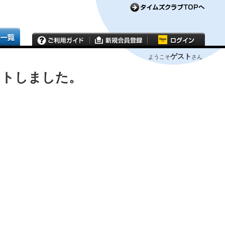
ゲスト
ようこそ
さん
ウトしました。