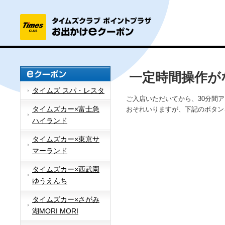
一定時間操作が
タイムズ スパ・レスタ
ご入店いただいてから、30分間
タイムズカー×富士急
おそれいりますが、下記のボタン
ハイランド
タイムズカー×東京サ
マーランド
タイムズカー×西武園
ゆうえんち
タイムズカー×さがみ
湖MORI MORI