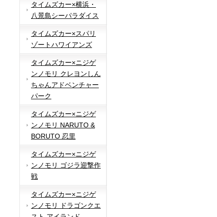
タイムズカー×横浜・
八景島シーパラダイス
タイムズカー×スパリ
ゾートハワイアンズ
タイムズカー×ニジゲ
ンノモリ クレヨンしん
ちゃんアドベンチャー
パーク
タイムズカー×ニジゲ
ンノモリ NARUTO &
BORUTO 忍里
タイムズカー×ニジゲ
ンノモリ ゴジラ迎撃作
戦
タイムズカー×ニジゲ
ンノモリ ドラゴンクエ
スト アイランド