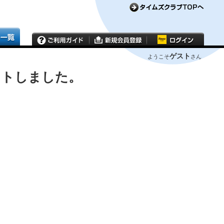
ゲスト
ようこそ
さん
ウトしました。