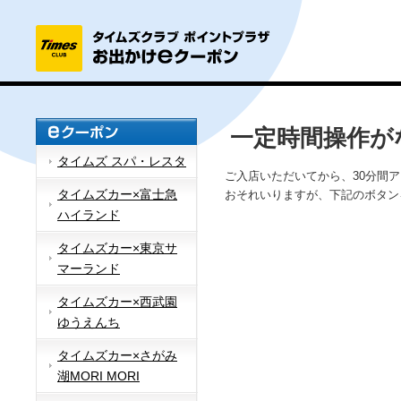
一定時間操作が
タイムズ スパ・レスタ
ご入店いただいてから、30分間
タイムズカー×富士急
おそれいりますが、下記のボタン
ハイランド
タイムズカー×東京サ
マーランド
タイムズカー×西武園
ゆうえんち
タイムズカー×さがみ
湖MORI MORI