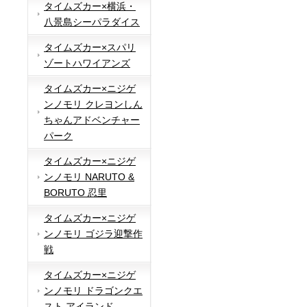
タイムズカー×横浜・
八景島シーパラダイス
タイムズカー×スパリ
ゾートハワイアンズ
タイムズカー×ニジゲ
ンノモリ クレヨンしん
ちゃんアドベンチャー
パーク
タイムズカー×ニジゲ
ンノモリ NARUTO &
BORUTO 忍里
タイムズカー×ニジゲ
ンノモリ ゴジラ迎撃作
戦
タイムズカー×ニジゲ
ンノモリ ドラゴンクエ
スト アイランド