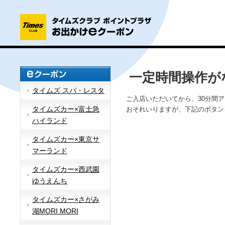
一定時間操作が
タイムズ スパ・レスタ
ご入店いただいてから、30分間
タイムズカー×富士急
おそれいりますが、下記のボタン
ハイランド
タイムズカー×東京サ
マーランド
タイムズカー×西武園
ゆうえんち
タイムズカー×さがみ
湖MORI MORI