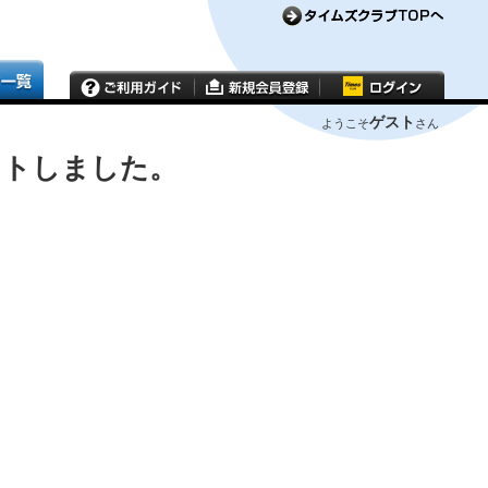
ゲスト
ようこそ
さん
ウトしました。