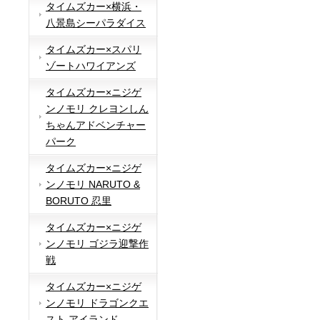
タイムズカー×横浜・
八景島シーパラダイス
タイムズカー×スパリ
ゾートハワイアンズ
タイムズカー×ニジゲ
ンノモリ クレヨンしん
ちゃんアドベンチャー
パーク
タイムズカー×ニジゲ
ンノモリ NARUTO &
BORUTO 忍里
タイムズカー×ニジゲ
ンノモリ ゴジラ迎撃作
戦
タイムズカー×ニジゲ
ンノモリ ドラゴンクエ
スト アイランド