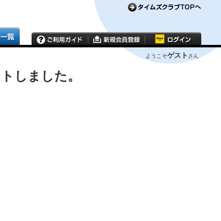
ゲスト
ようこそ
さん
ウトしました。