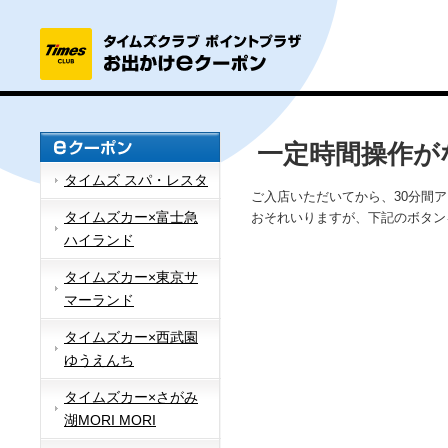
一定時間操作が
タイムズ スパ・レスタ
ご入店いただいてから、30分間
タイムズカー×富士急
おそれいりますが、下記のボタン
ハイランド
タイムズカー×東京サ
マーランド
タイムズカー×西武園
ゆうえんち
タイムズカー×さがみ
湖MORI MORI