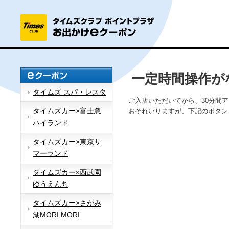
一定時間操作が
タイムズ スパ・レスタ
ご入店いただいてから、30分間
タイムズカー×富士急
おそれいりますが、下記のボタン
ハイランド
タイムズカー×東京サ
マーランド
タイムズカー×西武園
ゆうえんち
タイムズカー×さがみ
湖MORI MORI