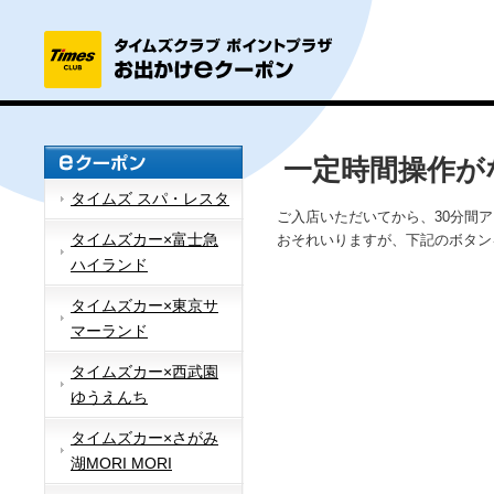
一定時間操作が
タイムズ スパ・レスタ
ご入店いただいてから、30分間
タイムズカー×富士急
おそれいりますが、下記のボタン
ハイランド
タイムズカー×東京サ
マーランド
タイムズカー×西武園
ゆうえんち
タイムズカー×さがみ
湖MORI MORI