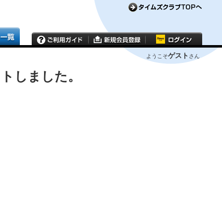
ゲスト
ようこそ
さん
ウトしました。