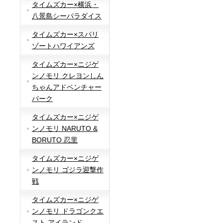
タイムズカー×横浜・
八景島シーパラダイス
タイムズカー×スパリ
ゾートハワイアンズ
タイムズカー×ニジゲ
ンノモリ クレヨンしん
ちゃんアドベンチャー
パーク
タイムズカー×ニジゲ
ンノモリ NARUTO &
BORUTO 忍里
タイムズカー×ニジゲ
ンノモリ ゴジラ迎撃作
戦
タイムズカー×ニジゲ
ンノモリ ドラゴンクエ
スト アイランド