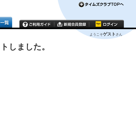
ゲスト
ようこそ
さん
ウトしました。