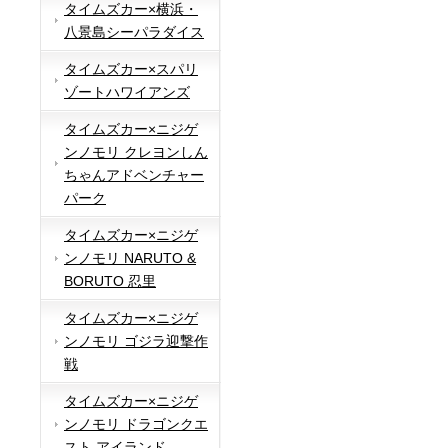
タイムズカー×横浜・
八景島シーパラダイス
タイムズカー×スパリ
ゾートハワイアンズ
タイムズカー×ニジゲ
ンノモリ クレヨンしん
ちゃんアドベンチャー
パーク
タイムズカー×ニジゲ
ンノモリ NARUTO &
BORUTO 忍里
タイムズカー×ニジゲ
ンノモリ ゴジラ迎撃作
戦
タイムズカー×ニジゲ
ンノモリ ドラゴンクエ
スト アイランド