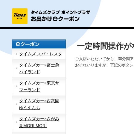
一定時間操作が
タイムズ スパ・レスタ
ご入店いただいてから、30分間
タイムズカー×富士急
おそれいりますが、下記のボタン
ハイランド
タイムズカー×東京サ
マーランド
タイムズカー×西武園
ゆうえんち
タイムズカー×さがみ
湖MORI MORI