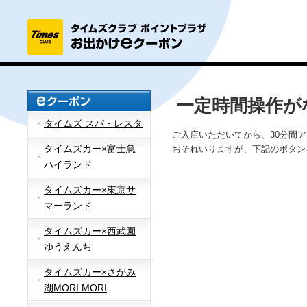
一定時間操作が
タイムズ スパ・レスタ
ご入店いただいてから、30分間
タイムズカー×富士急
おそれいりますが、下記のボタン
ハイランド
タイムズカー×東京サ
マーランド
タイムズカー×西武園
ゆうえんち
タイムズカー×さがみ
湖MORI MORI