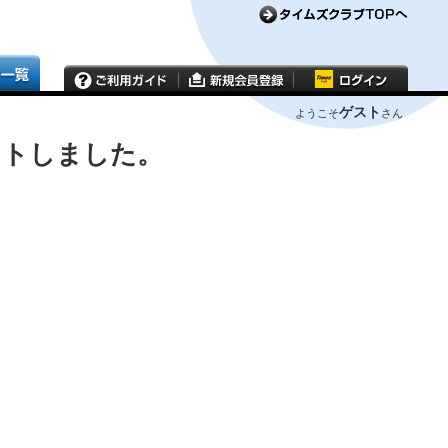
ゲスト
ようこそ
さん
ウトしました。