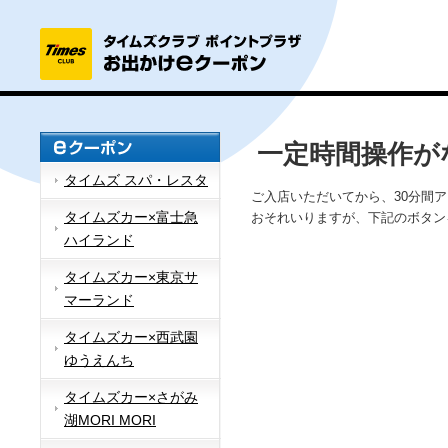
一定時間操作が
タイムズ スパ・レスタ
ご入店いただいてから、30分間
タイムズカー×富士急
おそれいりますが、下記のボタン
ハイランド
タイムズカー×東京サ
マーランド
タイムズカー×西武園
ゆうえんち
タイムズカー×さがみ
湖MORI MORI