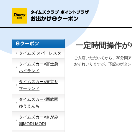
一定時間操作が
タイムズ スパ・レスタ
ご入店いただいてから、30分間
タイムズカー×富士急
おそれいりますが、下記のボタン
ハイランド
タイムズカー×東京サ
マーランド
タイムズカー×西武園
ゆうえんち
タイムズカー×さがみ
湖MORI MORI