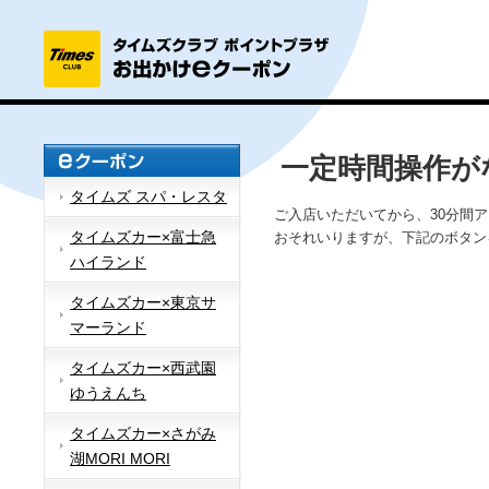
一定時間操作が
タイムズ スパ・レスタ
ご入店いただいてから、30分間
タイムズカー×富士急
おそれいりますが、下記のボタン
ハイランド
タイムズカー×東京サ
マーランド
タイムズカー×西武園
ゆうえんち
タイムズカー×さがみ
湖MORI MORI