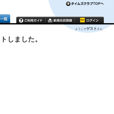
ゲスト
ようこそ
さん
ウトしました。