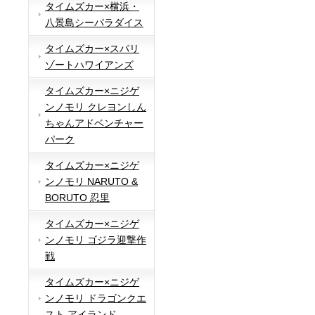
タイムズカー×横浜・
八景島シーパラダイス
タイムズカー×スパリ
ゾートハワイアンズ
タイムズカー×ニジゲ
ンノモリ クレヨンしん
ちゃんアドベンチャー
パーク
タイムズカー×ニジゲ
ンノモリ NARUTO &
BORUTO 忍里
タイムズカー×ニジゲ
ンノモリ ゴジラ迎撃作
戦
タイムズカー×ニジゲ
ンノモリ ドラゴンクエ
スト アイランド