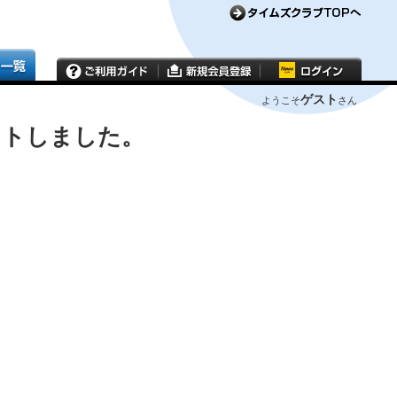
ゲスト
ようこそ
さん
ウトしました。