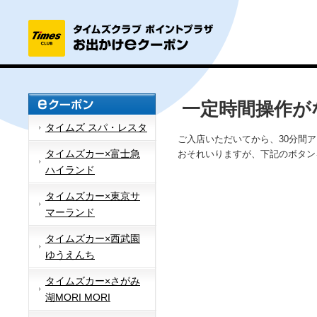
一定時間操作が
タイムズ スパ・レスタ
ご入店いただいてから、30分間
タイムズカー×富士急
おそれいりますが、下記のボタン
ハイランド
タイムズカー×東京サ
マーランド
タイムズカー×西武園
ゆうえんち
タイムズカー×さがみ
湖MORI MORI