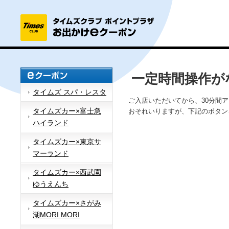
一定時間操作が
タイムズ スパ・レスタ
ご入店いただいてから、30分間
タイムズカー×富士急
おそれいりますが、下記のボタン
ハイランド
タイムズカー×東京サ
マーランド
タイムズカー×西武園
ゆうえんち
タイムズカー×さがみ
湖MORI MORI