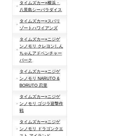
タイムズカー×横浜・
八景島シーパラダイス
タイムズカー×スパリ
ゾートハワイアンズ
タイムズカー×ニジゲ
ンノモリ クレヨンしん
ちゃんアドベンチャー
パーク
タイムズカー×ニジゲ
ンノモリ NARUTO &
BORUTO 忍里
タイムズカー×ニジゲ
ンノモリ ゴジラ迎撃作
戦
タイムズカー×ニジゲ
ンノモリ ドラゴンクエ
スト アイランド