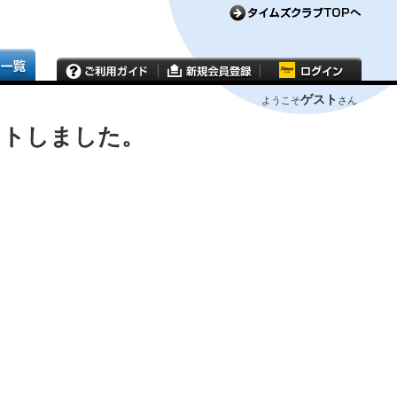
ゲスト
ようこそ
さん
ウトしました。