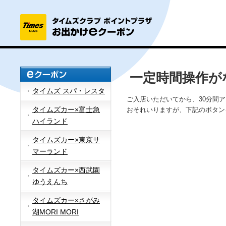
一定時間操作が
タイムズ スパ・レスタ
ご入店いただいてから、30分間
タイムズカー×富士急
おそれいりますが、下記のボタン
ハイランド
タイムズカー×東京サ
マーランド
タイムズカー×西武園
ゆうえんち
タイムズカー×さがみ
湖MORI MORI