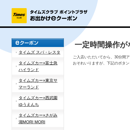
一定時間操作が
タイムズ スパ・レスタ
ご入店いただいてから、30分間
タイムズカー×富士急
おそれいりますが、下記のボタン
ハイランド
タイムズカー×東京サ
マーランド
タイムズカー×西武園
ゆうえんち
タイムズカー×さがみ
湖MORI MORI